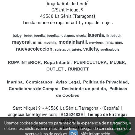
Angela Auladell Solé
C/Sant Miquel 9
43560 La Sénia (Tarragona)
Tienda online de ropa infantil y ropa de mujer.
lasenia
baby
bebe
botella
botellas
delamur
gisela
littleduch
mayoral
modainfantil
mini
nina
nino
mochila
newborn
nuevacoleccion
vailets
sujetador
tutete
vueltaalcole
ROPA INTERIOR
Ropa Infantil
PUERICULTURA
MUJER
OUTLET
RUNBOTT
Ir arriba
Contáctanos
Aviso Legal
Política de Privacidad
Condiciones de Compra
Desistir de un pedido
Políticas
de Cookies
Sant Miquel 9 - 43560 La Sénia, Tarragona - (España) |
angelaauladell@live.com |
|
Tiempo de Entrega:
613524839
48/72h
Usamos cookies de terceros para mejorar la experiencia de navegación, y
(*) Precios con Impuestos incluidos
obtener estadísticas anónimas. Si continúa navegando consideramos que
acepta el uso de cookies.
OK
Más información