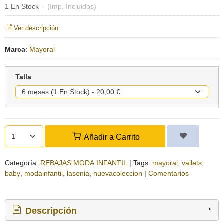
1 En Stock
-
(Imp. Incluidos)
Ver descripción
Marca
:
Mayoral
Talla
Añadir a Carrito
Categoría:
REBAJAS MODA INFANTIL
|
Tags:
mayoral
vailets
baby
modainfantil
lasenia
nuevacoleccion
|
Comentarios
Descripción