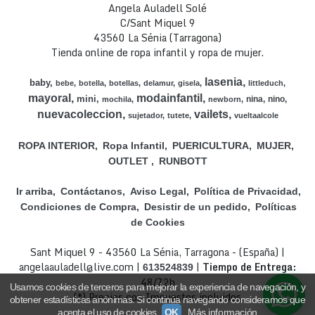
Angela Auladell Solé
C/Sant Miquel 9
43560 La Sénia (Tarragona)
Tienda online de ropa infantil y ropa de mujer.
lasenia
baby
bebe
botella
botellas
delamur
gisela
littleduch
mayoral
modainfantil
mini
nina
nino
mochila
newborn
nuevacoleccion
vailets
sujetador
tutete
vueltaalcole
ROPA INTERIOR
Ropa Infantil
PUERICULTURA
MUJER
OUTLET
RUNBOTT
Ir arriba
Contáctanos
Aviso Legal
Política de Privacidad
Condiciones de Compra
Desistir de un pedido
Políticas
de Cookies
Sant Miquel 9 - 43560 La Sénia, Tarragona - (España) |
angelaauladell@live.com |
|
Tiempo de Entrega:
613524839
48/72h
Usamos cookies de terceros para mejorar la experiencia de navegación, y
(*) Precios con Impuestos incluidos
obtener estadísticas anónimas. Si continúa navegando consideramos que
acepta el uso de cookies.
OK
Más información