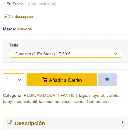
1 En Stock
-
(Imp. Incluidos)
Ver descripción
Marca
:
Mayoral
Talla
Añadir a Carrito
Categoría:
REBAJAS MODA INFANTIL
|
Tags:
mayoral
vailets
baby
modainfantil
lasenia
nuevacoleccion
|
Comentarios
Descripción