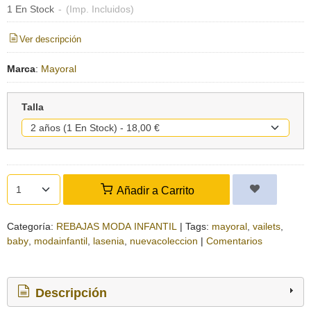
1 En Stock
-
(Imp. Incluidos)
Ver descripción
Marca
:
Mayoral
Talla
Añadir a Carrito
Categoría:
REBAJAS MODA INFANTIL
|
Tags:
mayoral
vailets
baby
modainfantil
lasenia
nuevacoleccion
|
Comentarios
Descripción