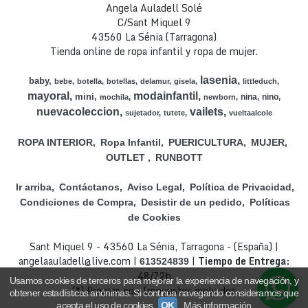
Angela Auladell Solé
C/Sant Miquel 9
43560 La Sénia (Tarragona)
Tienda online de ropa infantil y ropa de mujer.
lasenia
baby
bebe
botella
botellas
delamur
gisela
littleduch
mayoral
modainfantil
mini
nina
nino
mochila
newborn
nuevacoleccion
vailets
sujetador
tutete
vueltaalcole
ROPA INTERIOR
Ropa Infantil
PUERICULTURA
MUJER
OUTLET
RUNBOTT
Ir arriba
Contáctanos
Aviso Legal
Política de Privacidad
Condiciones de Compra
Desistir de un pedido
Políticas
de Cookies
Sant Miquel 9 - 43560 La Sénia, Tarragona - (España) |
angelaauladell@live.com |
|
Tiempo de Entrega:
613524839
48/72h
Usamos cookies de terceros para mejorar la experiencia de navegación, y
(*) Precios con Impuestos incluidos
obtener estadísticas anónimas. Si continúa navegando consideramos que
acepta el uso de cookies.
OK
Más información