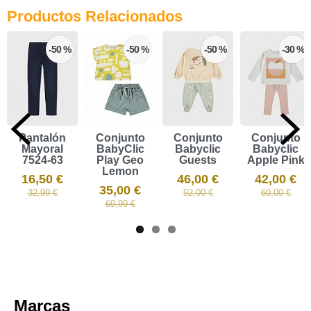
Productos Relacionados
-50 %
-50 %
-50 %
-30 %
Pantalón
Conjunto
Conjunto
Conjunto
Mayoral
BabyClic
Babyclic
Babyclic
7524-63
Play Geo
Guests
Apple Pink
Lemon
16,50 €
46,00 €
42,00 €
35,00 €
32,99 €
92,00 €
60,00 €
69,99 €
Marcas