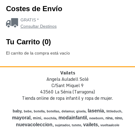
Costes de Envío
GRATIS *
Consultar Destinos
Tu Carrito (0)
El carrito de la compra está vacío
Vailets
Angela Auladell Solé
C/Sant Miquel 9
43560 La Sénia (Tarragona)
Tienda online de ropa infantil y ropa de mujer.
lasenia
baby
bebe
botella
botellas
delamur
gisela
littleduch
mayoral
modainfantil
mini
nina
nino
mochila
newborn
nuevacoleccion
vailets
sujetador
tutete
vueltaalcole