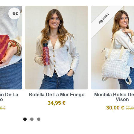
-6 €
Agotado
o De La
Botella De La Mur Fuego
Mochila Bolso De
go
Vison
34,95 €
30,00 €
0 €
55,0