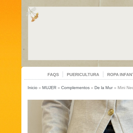
FAQS
PUERICULTURA
ROPA INFAN
Inicio
»
MUJER
»
Complementos
»
De la Mur
»
Mini Ne