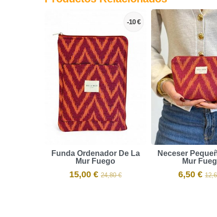
-10 €
Funda Ordenador De La
Neceser Pequeñ
Mur Fuego
Mur Fue
15,00 €
6,50 €
24,80 €
12,6