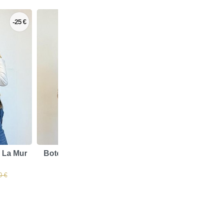
-25 €
 La Mur
Botella De La Mur Vison
Bolsa Cremallera
Mur Vison
34,95 €
20,00 €
0 €
30,90