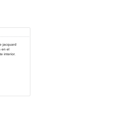
de jacquard
 en el
 interior.