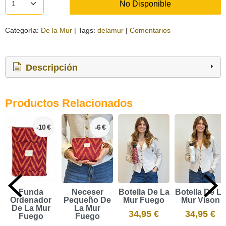
No Disponible
Categoría:
De la Mur
|
Tags:
delamur
|
Comentarios
Descripción
Productos Relacionados
-10 €
-6 €
Funda
Neceser
Botella De La
Botella De La
Ordenador
Pequeño De
Mur Fuego
Mur Vison
De La Mur
La Mur
34,95 €
34,95 €
Fuego
Fuego