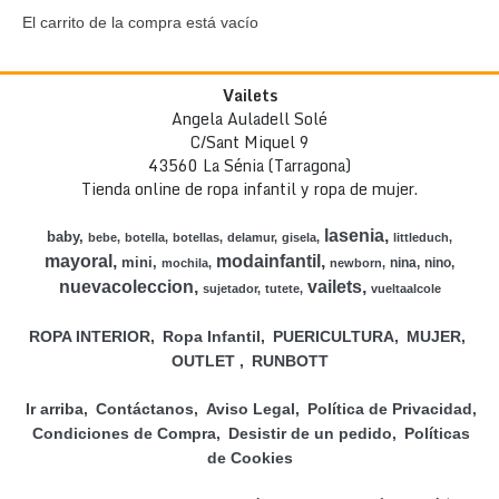
El carrito de la compra está vacío
Vailets
Angela Auladell Solé
C/Sant Miquel 9
43560 La Sénia (Tarragona)
Tienda online de ropa infantil y ropa de mujer.
lasenia
baby
bebe
botella
botellas
delamur
gisela
littleduch
mayoral
modainfantil
mini
nina
nino
mochila
newborn
nuevacoleccion
vailets
sujetador
tutete
vueltaalcole
ROPA INTERIOR
Ropa Infantil
PUERICULTURA
MUJER
OUTLET
RUNBOTT
Ir arriba
Contáctanos
Aviso Legal
Política de Privacidad
Condiciones de Compra
Desistir de un pedido
Políticas
de Cookies