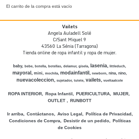
El carrito de la compra está vacío
Vailets
Angela Auladell Solé
C/Sant Miquel 9
43560 La Sénia (Tarragona)
Tienda online de ropa infantil y ropa de mujer.
lasenia
baby
bebe
botella
botellas
delamur
gisela
littleduch
mayoral
modainfantil
mini
nina
nino
mochila
newborn
nuevacoleccion
vailets
sujetador
tutete
vueltaalcole
ROPA INTERIOR
Ropa Infantil
PUERICULTURA
MUJER
OUTLET
RUNBOTT
Ir arriba
Contáctanos
Aviso Legal
Política de Privacidad
Condiciones de Compra
Desistir de un pedido
Políticas
de Cookies