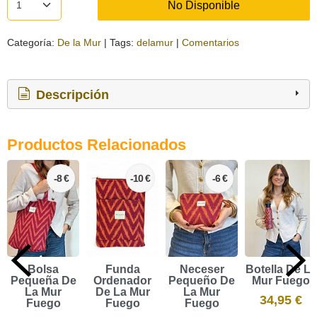
No Disponible
Categoría:
De la Mur
|
Tags:
delamur
|
Comentarios
Descripción
Productos Relacionados
-8 €
-10 €
-6 €
Bolsa
Funda
Neceser
Botella De La
Pequeña De
Ordenador
Pequeño De
Mur Fuego
La Mur
De La Mur
La Mur
34,95 €
Fuego
Fuego
Fuego