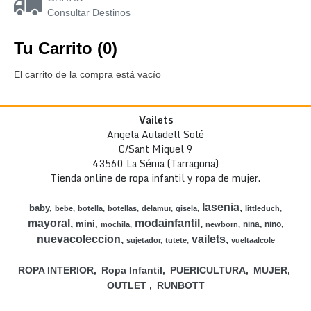
Consultar Destinos
Tu Carrito (0)
El carrito de la compra está vacío
Vailets
Angela Auladell Solé
C/Sant Miquel 9
43560 La Sénia (Tarragona)
Tienda online de ropa infantil y ropa de mujer.
lasenia
baby
bebe
botella
botellas
delamur
gisela
littleduch
mayoral
modainfantil
mini
nina
nino
mochila
newborn
nuevacoleccion
vailets
sujetador
tutete
vueltaalcole
ROPA INTERIOR
Ropa Infantil
PUERICULTURA
MUJER
OUTLET
RUNBOTT