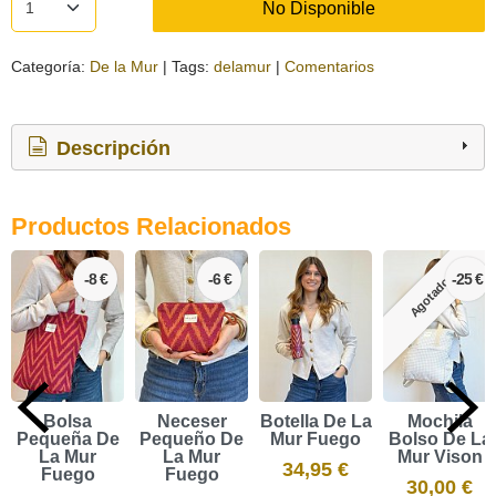
No Disponible
Categoría:
De la Mur
|
Tags:
delamur
|
Comentarios
Descripción
Productos Relacionados
-8 €
-6 €
-25 €
Agotado
Bolsa
Neceser
Botella De La
Mochila
Pequeña De
Pequeño De
Mur Fuego
Bolso De La
La Mur
La Mur
Mur Vison
34,95 €
Fuego
Fuego
30,00 €