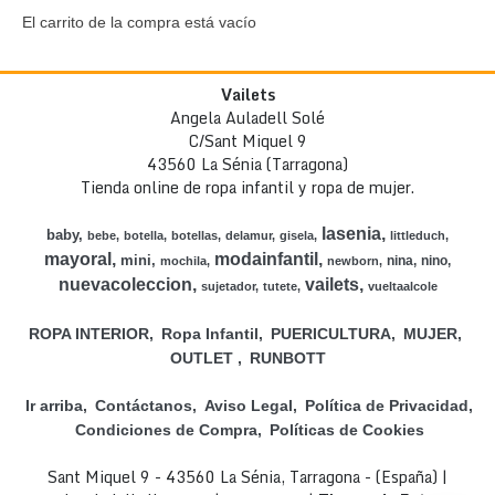
El carrito de la compra está vacío
Vailets
Angela Auladell Solé
C/Sant Miquel 9
43560 La Sénia (Tarragona)
Tienda online de ropa infantil y ropa de mujer.
lasenia
baby
bebe
botella
botellas
delamur
gisela
littleduch
mayoral
modainfantil
mini
nina
nino
mochila
newborn
nuevacoleccion
vailets
sujetador
tutete
vueltaalcole
ROPA INTERIOR
Ropa Infantil
PUERICULTURA
MUJER
OUTLET
RUNBOTT
Ir arriba
Contáctanos
Aviso Legal
Política de Privacidad
Condiciones de Compra
Políticas de Cookies
Sant Miquel 9 - 43560 La Sénia, Tarragona - (España) |