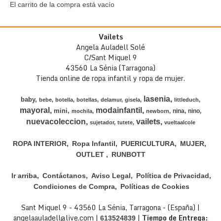
El carrito de la compra está vacío
Vailets
Angela Auladell Solé
C/Sant Miquel 9
43560 La Sénia (Tarragona)
Tienda online de ropa infantil y ropa de mujer.
lasenia
baby
bebe
botella
botellas
delamur
gisela
littleduch
mayoral
modainfantil
mini
nina
nino
mochila
newborn
nuevacoleccion
vailets
sujetador
tutete
vueltaalcole
ROPA INTERIOR
Ropa Infantil
PUERICULTURA
MUJER
OUTLET
RUNBOTT
Ir arriba
Contáctanos
Aviso Legal
Política de Privacidad
Condiciones de Compra
Políticas de Cookies
Sant Miquel 9 - 43560 La Sénia, Tarragona - (España) |
angelaauladell@live.com |
|
Tiempo de Entrega:
613524839