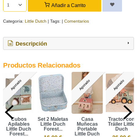
Añadir a Carrito
Categoría:
Little Dutch
|
Tags:
|
Comentarios
Descripción
Productos Relacionados
Agotado
Agotado
Agotado
Cubos
Set 2 Maletas
Casa
Tractor con
Apilables
Little Duch
Muñecas
Tráiler Little
Little Duch
Forest...
Portable
Duch
Forest...
Little Duch