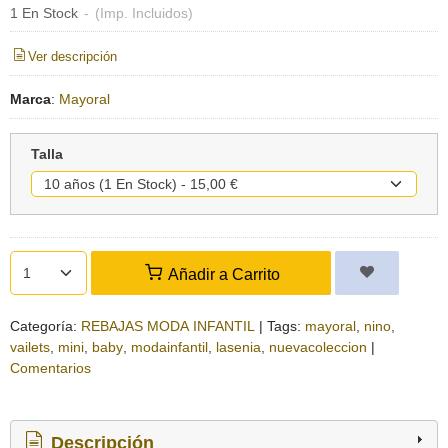
1 En Stock
-
(Imp. Incluidos)
Ver descripción
Marca
:
Mayoral
Talla
Añadir a Carrito
Categoría:
REBAJAS MODA INFANTIL
|
Tags:
mayoral
nino
vailets
mini
baby
modainfantil
lasenia
nuevacoleccion
|
Comentarios
Descripción