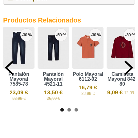
Productos Relacionados
-30 %
-50 %
-30 %
-30 %
Pantalón
Pantalón
Polo Mayoral
Camiseta
Mayoral
Mayoral
6112-92
Mayoral 842-
7585-78
4521-11
80
16,79 €
23,09 €
13,50 €
9,09 €
12,99 €
23,99 €
32,99 €
26,99 €