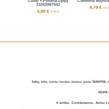
Collar + Pulsera Zippy
Camiseta Mayora
31043987042
9,79 €
13,9
3,00 €
8,99 €
lasenia
baby
bebe
botella
botellas
delamur
gisela
l
ROPA 
Ir arriba
Contáctanos
Aviso L