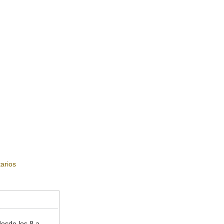
arios
esde los 8 a