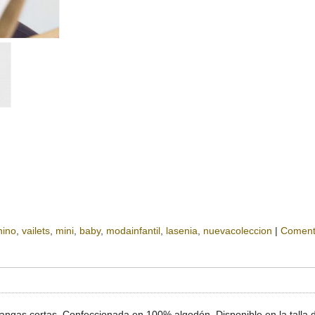
nino
vailets
mini
baby
modainfantil
lasenia
nuevacoleccion
|
Coment
ngas cortas. Confeccionada en 100% algodón. Disponible en la talla d