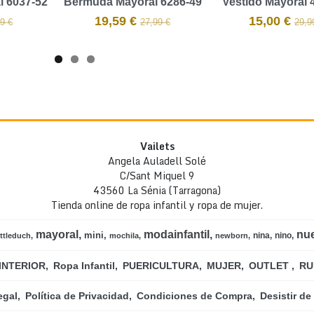
l 6037-52
Bermuda Mayoral 6286-49
Vestido Mayoral 
19,59 €
15,00 €
9 €
27,99 €
29,9
Vailets
Angela Auladell Solé
C/Sant Miquel 9
43560 La Sénia (Tarragona)
Tienda online de ropa infantil y ropa de mujer.
mayoral
modainfantil
nu
mini
nina
nino
ittleduch
mochila
newborn
INTERIOR
Ropa Infantil
PUERICULTURA
MUJER
OUTLET
RU
egal
Política de Privacidad
Condiciones de Compra
Desistir de