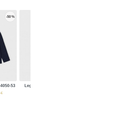
-50 %
-50 %
 4050-53
Leggin Mayoral 722-60
Mono Mayoral 18
6,50 €
13,00 €
 €
12,99 €
25,99