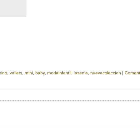
nino
vailets
mini
baby
modainfantil
lasenia
nuevacoleccion
|
Coment