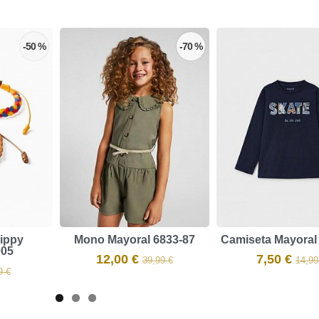
-50 %
-70 %
Zippy
Mono Mayoral 6833-87
Camiseta Mayoral
005
12,00 €
7,50 €
39,99 €
14,99
9 €