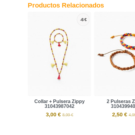
Productos Relacionados
-6 €
Collar + Pulsera Zippy
2 Pulseras 
31043987042
31043994
3,00 €
2,50 €
8,99 €
4,9