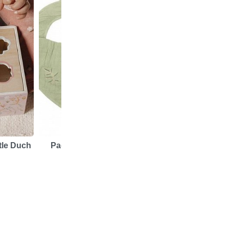
tle Duch
Pac 2 Bandanas Little
Camiseta Little 
Dutch...
Bunnies
12,99 €
15,95 €