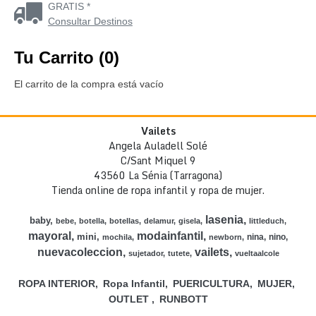
GRATIS *
Consultar Destinos
Tu Carrito (0)
El carrito de la compra está vacío
Vailets
Angela Auladell Solé
C/Sant Miquel 9
43560 La Sénia (Tarragona)
Tienda online de ropa infantil y ropa de mujer.
lasenia
baby
bebe
botella
botellas
delamur
gisela
littleduch
mayoral
modainfantil
mini
nina
nino
mochila
newborn
nuevacoleccion
vailets
sujetador
tutete
vueltaalcole
ROPA INTERIOR
Ropa Infantil
PUERICULTURA
MUJER
OUTLET
RUNBOTT