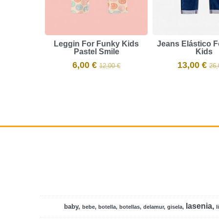
Leggin For Funky Kids
Jeans Elástico 
Pastel Smile
Kids
6,00 €
13,00 €
12,00 €
26,
lasenia
baby
bebe
botella
botellas
delamur
gisela
l