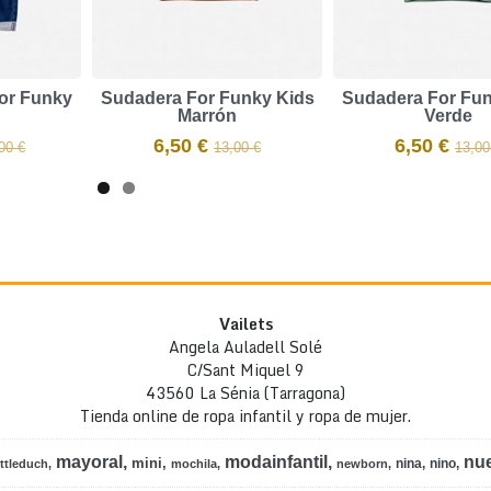
For Funky
Sudadera For Funky Kids
Sudadera For Fun
Marrón
Verde
6,50 €
6,50 €
00 €
13,00 €
13,00
Vailets
Angela Auladell Solé
C/Sant Miquel 9
43560 La Sénia (Tarragona)
Tienda online de ropa infantil y ropa de mujer.
mayoral
modainfantil
nu
mini
nina
nino
ittleduch
mochila
newborn