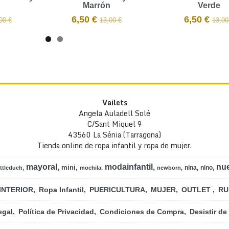
Marrón
Verde
6,50 €
6,50 €
00 €
13,00 €
13,00
Vailets
Angela Auladell Solé
C/Sant Miquel 9
43560 La Sénia (Tarragona)
Tienda online de ropa infantil y ropa de mujer.
mayoral
modainfantil
nu
mini
nina
nino
ittleduch
mochila
newborn
INTERIOR
Ropa Infantil
PUERICULTURA
MUJER
OUTLET
RU
egal
Política de Privacidad
Condiciones de Compra
Desistir de