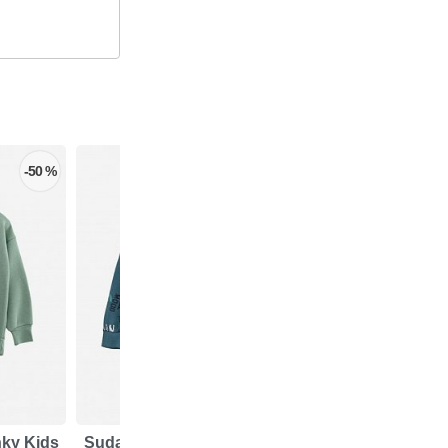
-50 %
-50 %
ky Kids
Sudadera For Funky Kids
Pantalón Chánda