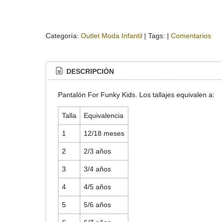
Categoría:
Outlet Moda Infantil
|
Tags:
|
Comentarios
DESCRIPCIÓN
Pantalón For Funky Kids. Los tallajes equivalen a:
Talla
Equivalencia
1
12/18 meses
2
2/3 años
3
3/4 años
4
4/5 años
5
5/6 años