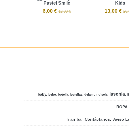
Pastel Smile
Kids
6,00 €
13,00 €
12,00 €
26,
lasenia
baby
bebe
botella
botellas
delamur
gisela
l
ROPA 
Ir arriba
Contáctanos
Aviso L