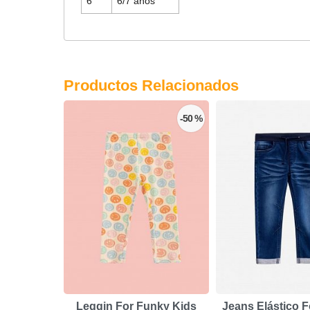
6
6/7 años
Productos Relacionados
-50 %
Leggin For Funky Kids
Jeans Elástico 