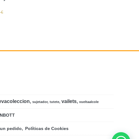
Verde...
Funky Kids Gr
9,50 €
6,00 €
 €
19,00 €
12,00 
evacoleccion
vailets
sujetador
tutete
vueltaalcole
NBOTT
 un pedido
Políticas de Cookies