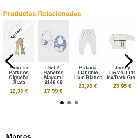
Productos Relacionados
Agotado
Peluche
Set 2
Polaina
Jersey
Patudos
Baberos
Liandme
Li&Me Jude
Cigüeña
Mayoral
Liam Blanco
Ice/Dark Grey
Jirafa
9148-69
22,95 €
23,95 €
12,95 €
17,99 €
Marcas