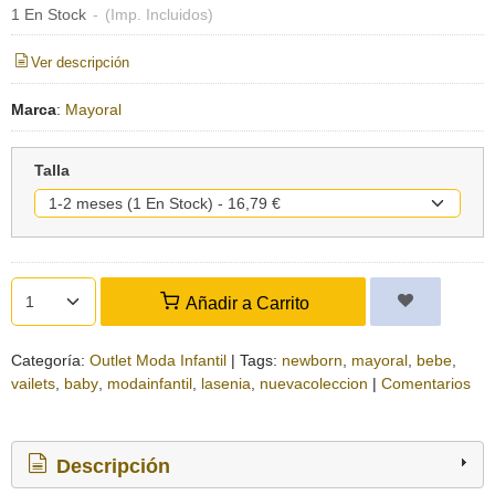
1 En Stock
-
(Imp. Incluidos)
Ver descripción
Marca
:
Mayoral
Talla
Añadir a Carrito
Categoría:
Outlet Moda Infantil
|
Tags:
newborn
mayoral
bebe
vailets
baby
modainfantil
lasenia
nuevacoleccion
|
Comentarios
Descripción