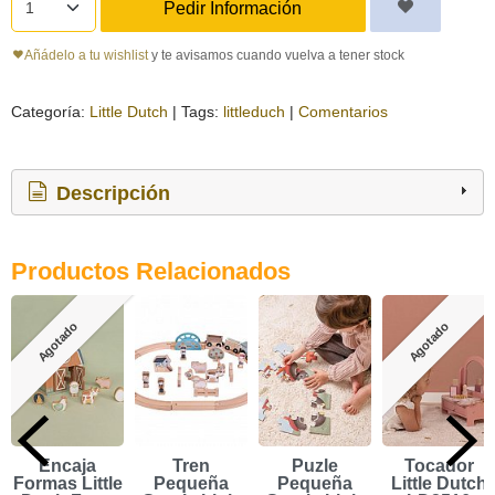
Pedir Información
Añádelo a tu wishlist
y te avisamos cuando vuelva a tener stock
Categoría:
Little Dutch
|
Tags:
littleduch
|
Comentarios
Descripción
Productos Relacionados
Agotado
Agotado
Encaja
Tren
Puzle
Tocador
Formas Little
Pequeña
Pequeña
Little Dutch