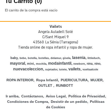
Tu Carrito (0)
El carrito de la compra está vacío
Vailets
Angela Auladell Solé
C/Sant Miquel 9
43560 La Sénia (Tarragona)
Tienda online de ropa infantil y ropa de mujer.
lasenia
baby
bebe
botella
botellas
delamur
gisela
littleduch
mayoral
modainfantil
mini
nina
nino
mochila
newborn
nuevacoleccion
vailets
sujetador
tutete
vueltaalcole
ROPA INTERIOR
Ropa Infantil
PUERICULTURA
MUJER
OUTLET
RUNBOTT
Ir arriba
Contáctanos
Aviso Legal
Política de Privacidad
Condiciones de Compra
Desistir de un pedido
Políticas
de Cookies