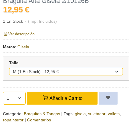
Braguita Alta Gisela 2/10126B
12,95 €
1 En Stock
-
(Imp. Incluidos)
Ver descripción
Marca
:
Gisela
Talla
Añadir a Carrito
Categoría:
Braguitas & Tangas
|
Tags:
gisela
sujetador
vailets
ropainteror
|
Comentarios