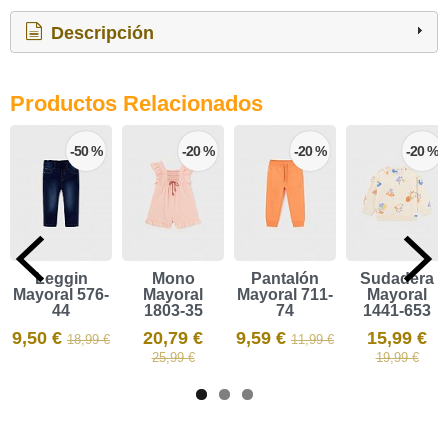
Descripción
Productos Relacionados
-50 %
-20 %
-20 %
-20 %
Leggin
Mono
Pantalón
Sudadera
Mayoral 576-
Mayoral
Mayoral 711-
Mayoral
44
1803-35
74
1441-653
9,50 €
20,79 €
9,59 €
15,99 €
18,99 €
11,99 €
25,99 €
19,99 €